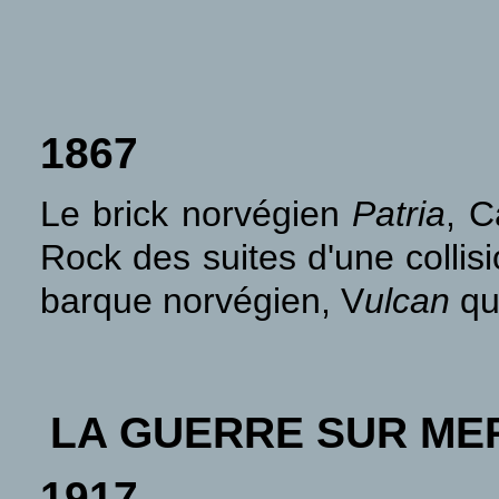
1867
Le brick norvégien
Patria
, C
Rock des suites d'une collis
barque norvégien, V
ulcan
qu
LA GUERRE SUR ME
1917