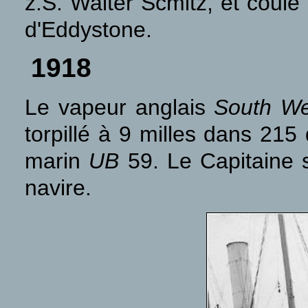
z.S. Walter Scmitz, et coulé 
d'Eddystone.
1918
Le vapeur anglais
South We
torpillé à 9 milles dans 215
marin
UB
59. Le Capitaine 
navire.