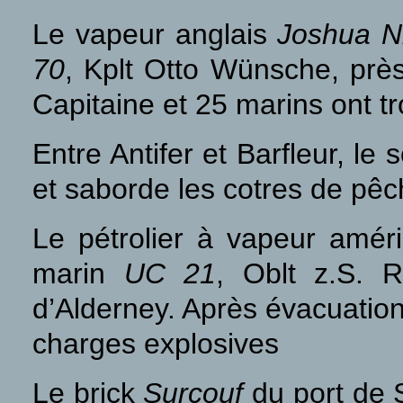
Le vapeur anglais
Joshua N
70
, Kplt Otto Wünsche, prè
Capitaine et 25 marins ont tr
Entre Antifer et Barfleur, le
et saborde les cotres de pê
Le pétrolier à vapeur amér
marin
UC 21
, Oblt z.S. R
d’Alderney. Après évacuation 
charges explosives
Le brick
Surcouf
du port de 