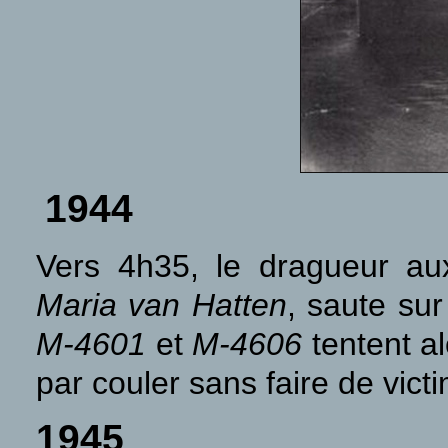
1944
V
ers 4h35, le dragueur aux
Maria van Hatten
, saute su
M-4601
et
M-4606
tentent al
par couler sans faire de vict
1945