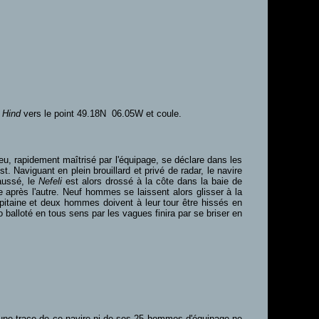
 Hind
vers le point 49.18N 06.05W et coule.
feu, rapidement maîtrisé par l'équipage, se déclare dans les
Naviguant en plein brouillard et privé de radar, le navire
faussé, le
Nefeli
est alors drossé à la côte dans la baie de
 après l'autre. Neuf hommes se laissent alors glisser à la
apitaine et deux hommes doivent à leur tour être hissés en
o balloté en tous sens par les vagues finira par se briser en
ucune trace de ce navire ni de ses 25 hommes d'équipage ne