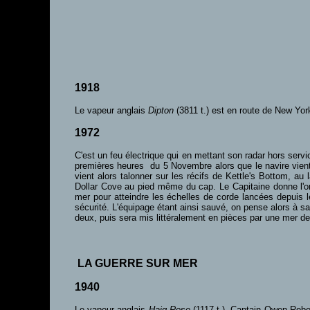
1918
Le vapeur anglais
Dipton
(3811 t.) est en route de New Yor
1972
C'est un feu électrique qui en mettant son radar hors servi
premières heures du 5 Novembre alors que le navire vient 
vient alors talonner sur les récifs de Kettle's Bottom, a
Dollar Cove au pied même du cap. Le Capitaine donne l'ord
mer pour atteindre les échelles de corde lancées depuis l
sécurité. L'équipage étant ainsi sauvé, on pense alors à sau
deux, puis sera mis littéralement en pièces par une mer 
LA GUERRE SUR MER
1940
Le vapeur anglais
Haig Rose
(1117 t.), Captain Owen Rober