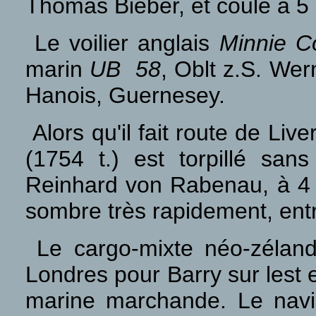
Thomas Bieber, et coule à 5 
Le voilier anglais
Minnie C
marin
UB 58
, Oblt z.S. Wer
Hanois, Guernesey.
Alors qu'il fait route de Liv
(1754 t.) est torpillé sa
Reinhard von Rabenau, à 4 m
sombre très rapidement, ent
Le cargo-mixte néo-zélan
Londres pour Barry sur lest 
marine marchande. Le navi