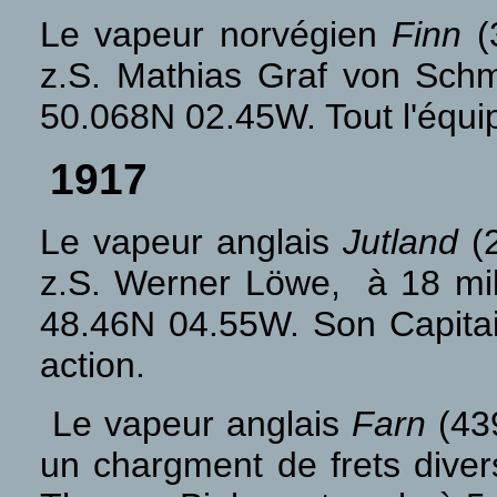
Le vapeur norvégien
Finn
(3
z.S. Mathias Graf von Schme
50.068N 02.45W. Tout l'équi
1917
Le vapeur anglais
Jutland
(2
z.S. Werner Löwe, à 18 mil
48.46N 04.55W. Son Capitain
action.
Le vapeur anglais
Farn
(439
un chargment de frets divers