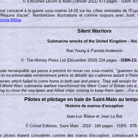
© Ediciones Divum & Mare (Janvier 2011) 473 pages - ISBN: 97
ol consacré à la guerre sous-marine 14-18 sur les côtes orientales de l'Espa
Requins d'acier". Nombreuses illustrations et comme toujours avec José, u
storia Militar
Silent Warriors
Submarine wrecks of the United Kingdom - Vol.
Ron Young & Pamela Anderson
© The History Press Ltd (Décembre 2010) 224 pages -
ISBN-13:
ude remarquable qui passe à présent en revue ces sous-marins, "guerriers du
un incontournable extrèmement précis et détaillé qui s'adresse autant à l'his
arines which failed to come home in both war and peace. They will remain for et
d World Wars submarine warfare transformed the West Coast of Britain into a p
g to close the sea-lanes and Allied ships striving to keep them open. - For 
Pilotes et pilotage en baie de Saint-Malo au temps
Histoire de marins d'exception
Jean-Luc Blaise et Jean Le Bot
© Cristel Editions, Saint Malo - 2010 - 160 pages - ISBN : 978
es pilotes étaient considérés comme des marins d'exception, connaissant l