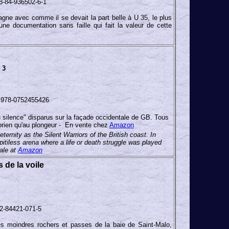
8-84-936502-6-1
gne avec comme il se devait la part belle à U 35, le plus
ne documentation sans faille qui fait la valeur de cette
 3
978-0752455426
 silence" disparus sur la façade occidentale de GB. Tous
torien qu'au plongeur - En vente chez
Amazon
ernity as the Silent Warriors of the British coast. In
itiless arena where a life or death struggle was played
sale at
Amazon
 de la voile
-2-84421-071-5
es moindres rochers et passes de la baie de Saint-Malo,