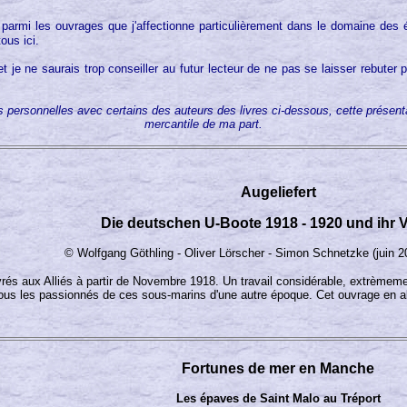
parmi les ouvrages que j'affectionne particulièrement dans le domaine des 
ous ici.
 ne saurais trop conseiller au futur lecteur de ne pas se laisser rebuter par
ions personnelles avec certains des auteurs des livres ci-dessous, cette prése
mercantile de ma part.
Augeliefert
Die deutschen U-Boote 1918 - 1920 und ihr V
© Wolfgang Göthling - Oliver Lörscher - Simon Schnetzke (juin 2
ivrés aux Alliés à partir de Novembre 1918. Un travail considérable, extrèmemen
ous les passionnés de ces sous-marins d'une autre époque. Cet ouvrage en 
Fortunes de mer en Manche
Les épaves de Saint Malo au Tréport