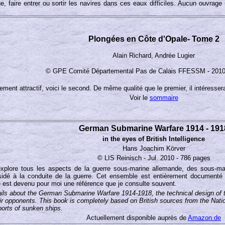
 faire entrer ou sortir les navires dans ces eaux difficiles. Aucun ouvrage n
Plongées en Côte d'Opale- Tome 2
Alain Richard, Andrée Lugier
© GPE Comité Départemental Pas de Calais FFESSM - 2010
rement attractif, voici le second. De même qualité que le premier, il intéressera
Voir le
sommaire
German Submarine Warfare 1914 - 191
in the eyes of British Intelligence
Hans Joachim Körver
© LIS Reinisch - Jul. 2010 - 786 pages
xplore tous les aspects de la guerre sous-marine allemande, des sous-mari
ésidé à la conduite de la guerre. Cet ensemble est entièrement documenté 
e est devenu pour moi une référence que je consulte souvent.
ls about the German Submarine Warfare 1914-1918, the technical design of the
eir opponents. This book is completely based on British sources from the Nati
ports of sunken ships.
Actuellement disponible auprès de
Amazon.de