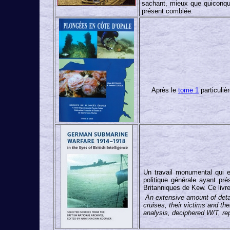
sachant, mieux que quiconque,
présent comblée.
Après le
tome 1
particuliè
Un travail monumental qui e
politique générale ayant pr
Britanniques de Kew. Ce livr
An extensive amount of detai
cruises, their victims and th
analysis, deciphered W/T, re