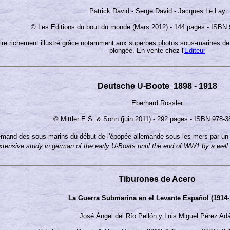
Patrick David - Serge David - Jacques Le Lay
© Les Editions du bout du monde (Mars 2012) - 144 pages - ISBN 
aire richement illustré grâce notamment aux superbes photos sous-marines de
plongée. En vente chez l'
Editeur
Deutsche U-Boote 1898 - 1918
Eberhard Rössler
© Mittler E.S. & Sohn (juin 2011) - 292 pages - ISBN 978-
emand des sous-marins du début de l'épopée allemande sous les mers par un 
tensive study in german of the early U-Boats until the end of WW1 by a well 
Tiburones de Acero
La Guerra Submarina en el Levante Español (1914-
José Ángel del Río Pellón y Luis Miguel Pérez Ad