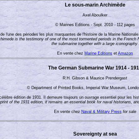
Le sous-marin Archimède
Axel Aboulker
© Marines Editions - Sept. 2010 - 112 pages
de l'une des périodes les plus marquantes de l'histoire de la Marine Nationale
himede is the testimony of one of the most tormented periods in the French Na
the submarine together with a large iconography
.
En vente chez
Marine Editions
et
Amazon
The German Submarine War 1914 - 19
R.H. Gibson & Maurice Prendergast
© Department of Printed Books, Imperial War Museum, Londo
 célèbre édition de 1931. Il demeure toujours un ouvrage essentiel pour les h
print of the 1931 edition, it remains an essential book for naval historians, an
En vente chez
Naval & Military Press
for sale
Sovereignty at sea