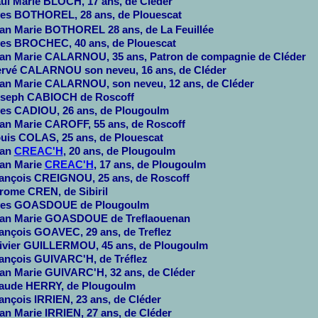
ul Marie BLOCH, 17 ans, de Cléder
es BOTHOREL, 28 ans, de Plouescat
an Marie BOTHOREL 28 ans, de La Feuillée
es BROCHEC, 40 ans, de Plouescat
an Marie CALARNOU, 35 ans, Patron de compagnie de Cléder
rvé CALARNOU son neveu, 16 ans, de Cléder
an Marie CALARNOU, son neveu, 12 ans, de Cléder
seph CABIOCH de Roscoff
es CADIOU, 26 ans, de Plougoulm
an Marie CAROFF, 55 ans, de Roscoff
uis COLAS, 25 ans, de Plouescat
ean
CREAC'H
, 20 ans, de Plougoulm
an Marie
CREAC'H
, 17 ans, de Plougoulm
ançois CREIGNOU, 25 ans, de Roscoff
rome CREN, de Sibiril
es GOASDOUE de Plougoulm
an Marie GOASDOUE de Treflaouenan
ançois GOAVEC, 29 ans, de Treflez
ivier GUILLERMOU, 45 ans, de Plougoulm
ançois GUIVARC'H, de Tréflez
an Marie GUIVARC'H, 32 ans, de Cléder
aude HERRY, de Plougoulm
ançois IRRIEN, 23 ans, de Cléder
an Marie IRRIEN, 27 ans, de Cléder