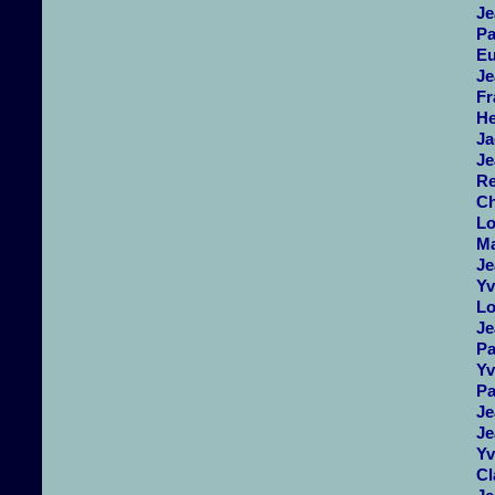
Je
Pa
Eu
Je
Fr
He
Ja
Je
Re
Ch
Lo
Ma
Je
Yv
Lo
Je
Pa
Yv
Pa
Je
Je
Yv
Cl