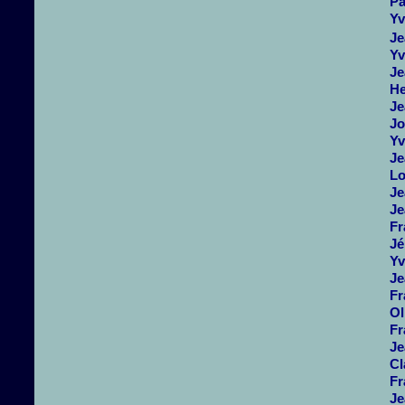
Pa
Yv
Je
Yv
Je
He
Je
Jo
Yv
Je
Lo
J
Je
Fr
Jé
Yv
Je
Fr
Ol
Fr
Je
Cl
Fr
Je