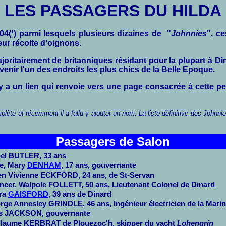
LES PASSAGERS DU HILDA
4(¹) parmi lesquels plusieurs dizaines de "
Johnnies
", c
leur récolte d'oignons.
itairement de britanniques résidant pour la plupart à Dina
evenir l'un des endroits les plus chics de la Belle Epoque.
l y a un lien qui renvoie vers une page consacrée à cette 
lète et récemment il a fallu y ajouter un nom. La liste définitive des Johnni
Passagers de Salon
bel BUTLER, 33 ans
ce, Mary
DENHAM
, 17 ans, gouvernante
en Vivienne ECKFORD, 24 ans, de St-Servan
ncer, Walpole FOLLETT, 50 ans, Lieutenant Colonel de Dinard
ra
GAISFORD
, 39 ans de Dinard
rge Annesley GRINDLE, 46 ans, Ingénieur électricien de la Mari
s JACKSON, gouvernante
llaume KERBRAT de Plouezoc'h, skipper du yacht
Lohengrin