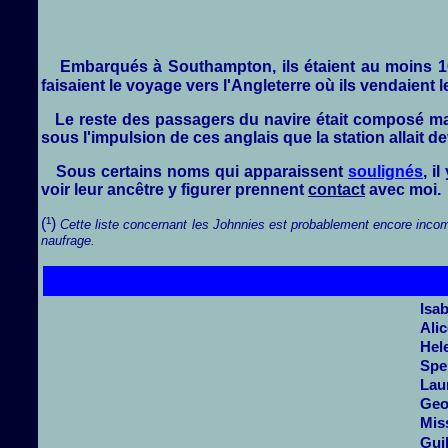
Embarqués à Southampton, ils étaient au moins 10
faisaient le voyage vers l'Angleterre où ils vendaient 
Le reste des passagers du navire était composé major
sous l'impulsion de ces anglais que la station allait d
Sous certains noms qui apparaissent
soulignés
, i
voir leur ancêtre y figurer prennent
contact
avec moi.
(¹)
Cette liste concernant les Johnnies est probablement encore incomp
naufrage.
Isa
Ali
Hel
Spe
Lau
Geo
Mis
Gui