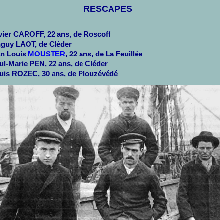
RESCAPES
vier CAROFF, 22 ans, de Roscoff
nguy LAOT, de Cléder
an Louis
MOUSTER
, 22 ans, de La Feuillée
l-Marie PEN, 22 ans, de Cléder
uis ROZEC, 30 ans, de Plouzévédé