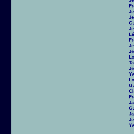
Je
Fr
Je
Je
Gu
Je
Lé
Fr
Je
Je
Lo
Ta
Je
Yv
Lo
Gu
Cl
Fr
Ja
Gu
Ja
Je
Yv