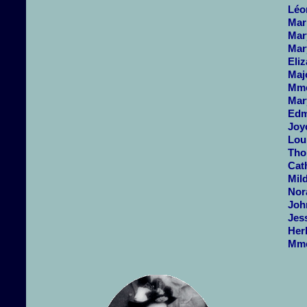
Léo
Mar
Ma
Ma
Eli
Maj
Mme
Mar
Edm
Joy
Lou
Th
Cat
Mil
Nor
Joh
Jess
Her
Mme