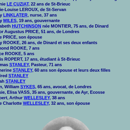
nie
LE CUZIAT
, 22 ans de St-Brieuc
ie-Louise LEROUX, de St-Servan
ry
LINKLATER
, nurse, 37 ans
ry
MILES
, 19 ans, gouvernante
zabeth
HUTCHINSON
née MONTIER, 75 ans, de Dinard
or Augustus PRICE, 51 ans, de Londres
 PRICE, son épouse
y ROOKE, 26 ans, de Dinard et ses deux enfants
ond ROOKE, 7 ans
ce ROOKE, 5 ans
is ROPERT, 17 ans, étudiant à St-Brieuc
omas
STANLEY
, Pasteur, 71 ans
herine
STANLEY
, 60 ans son épouse et leurs deux filles
dred
STANLEY
ah
STANLEY
n, William
SYKES
, 65 ans, avocat, de Londres
ie, Elisa VASS, 35 ans, gouvernante, de Ayr, Ecosse
bert, Arthur
WELLESLEY
, 38 ans
 Charlotte
WELLESLEY
, 32 ans, son épouse