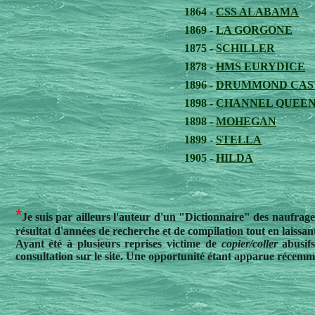
1864 -
CSS ALABAMA
1869 -
LA GORGONE
1875 -
SCHILLER
1878 -
HMS EURYDICE
1896 -
DRUMMOND CAS
1898 -
CHANNEL QUEE
1898 -
MOHEGAN
1899 -
STELLA
1905 -
HILDA
*
Je suis par ailleurs l'auteur d'un "Dictionnaire" des naufra
résultat d'années de recherche et de compilation tout en laissan
Ayant été à plusieurs reprises victime de
copier/coller
abusifs
consultation sur le site. Une opportunité étant apparue récemment,